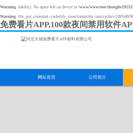
Warning
: mkdir(): No space left on device in
/www/wwwroot/zhenghe192325
Warning
: file_put_contents(./cachefile_yuan/tianleizhu.com/cache/c2/805d0/9f
免费看片APP,100款夜间禁用软件
网站首页
公司简介